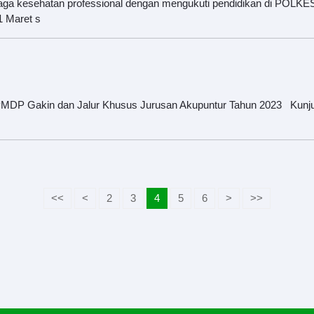
ga kesehatan professional dengan mengukuti pendidikan di POLKE
1 Maret s
P Gakin dan Jalur Khusus Jurusan Akupuntur Tahun 2023 Kunjungi
<<
<
2
3
4
5
6
>
>>