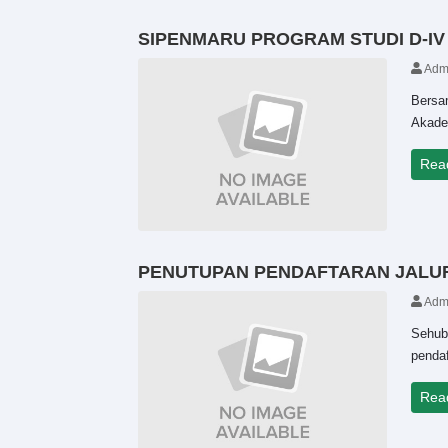
SIPENMARU PROGRAM STUDI D-IV
Adm
Bersa
Akadem
Rea
PENUTUPAN PENDAFTARAN JALUR O
Adm
Sehub
pendaf
Rea