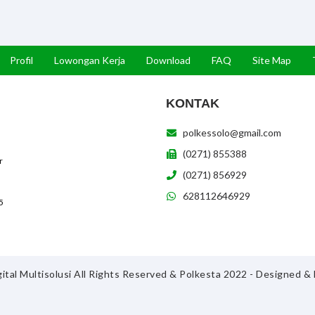
Profil
Lowongan Kerja
Download
FAQ
Site Map
KONTAK
polkessolo@gmail.com
(0271) 855388
r
(0271) 856929
628112646929
5
ital Multisolusi All Rights Reserved & Polkesta 2022 - Designed 