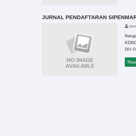
JURNAL PENDAFTARAN SIPENMAR
Adm
Reka
KEBID
DIV OR
Rea