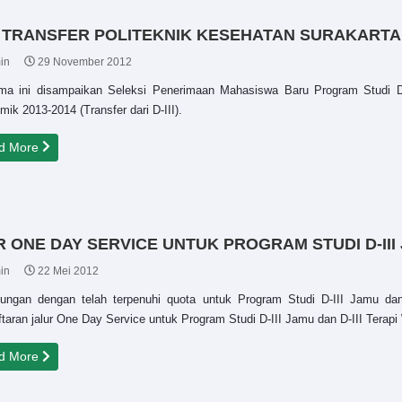
 TRANSFER POLITEKNIK KESEHATAN SURAKARTA 
in
29 November 2012
ma ini disampaikan Seleksi Penerimaan Mahasiswa Baru Program Studi D-
ik 2013-2014 (Transfer dari D-III).
d More
NE DAY SERVICE UNTUK PROGRAM STUDI D-III J
in
22 Mei 2012
ungan dengan telah terpenuhi quota untuk Program Studi D-III Jamu dan
taran jalur One Day Service untuk Program Studi D-III Jamu dan D-III Terap
d More