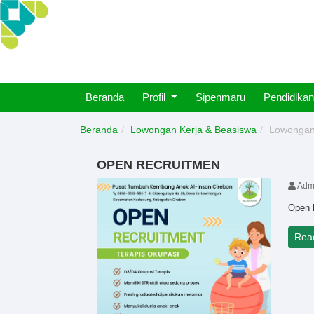
Beranda
Profil
Sipenmaru
Pendidikan
Beranda
Lowongan Kerja & Beasiswa
Lowongan
OPEN RECRUITMEN
Adm
Open 
Rea