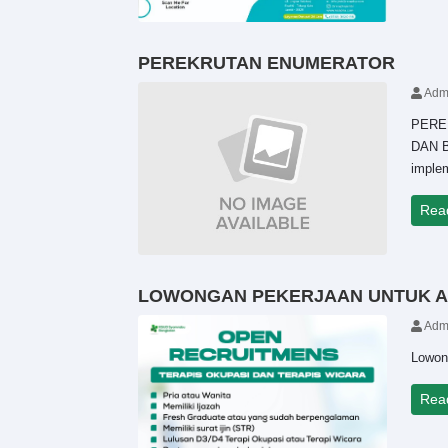
PEREKRUTAN ENUMERATOR
Adm
PERE
DAN B
implem
Rea
LOWONGAN PEKERJAAN UNTUK A
Adm
Lowon
Rea