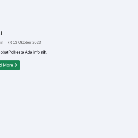
I
in
13 Oktober 2023
obatPolkesta Ada info nih.
d More