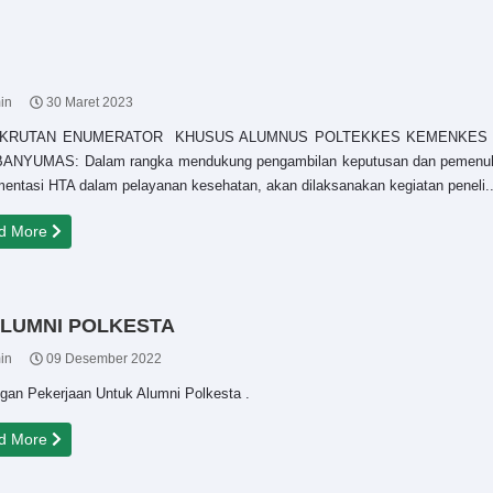
in
30 Maret 2023
KRUTAN ENUMERATOR KHUSUS ALUMNUS POLTEKKES KEMENKES S
ANYUMAS: Dalam rangka mendukung pengambilan keputusan dan pemenuhan 
entasi HTA dalam pelayanan kesehatan, akan dilaksanakan kegiatan peneli..
d More
LUMNI POLKESTA
in
09 Desember 2022
gan Pekerjaan Untuk Alumni Polkesta .
d More