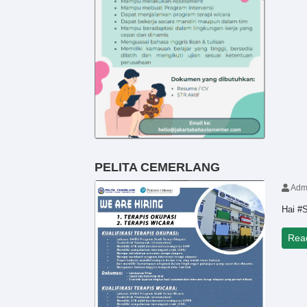
PELITA CEMERLANG
Adm
Hai #S
Rea