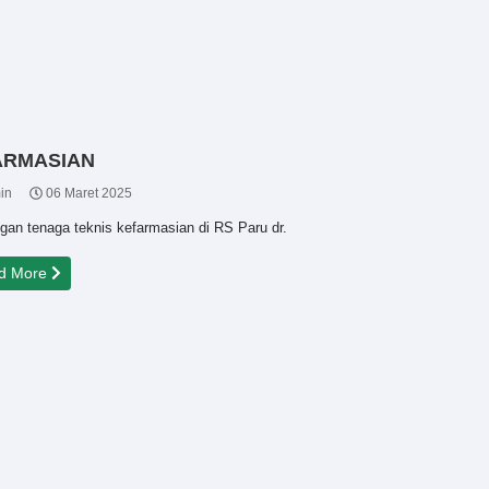
ARMASIAN
in
06 Maret 2025
an tenaga teknis kefarmasian di RS Paru dr.
d More