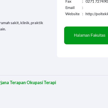
Fax
:
0271 727490
Email
:
Website
:
http://poltek
umah sakit, klinik, praktik
ain.
Halaman Fakultas
rjana Terapan Okupasi Terapi