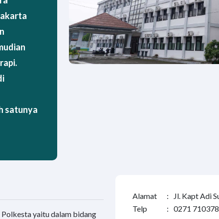
ra
rakarta
an
emudian
rapi.
di
ah satunya
Alamat
:
Jl. Kapt Adi
Telp
:
0271 710378
 Polkesta yaitu dalam bidang