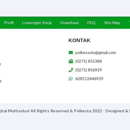
Profil
Lowongan Kerja
Download
FAQ
Site Map
KONTAK
polkessolo@gmail.com
(0271) 855388
r
(0271) 856929
628112646929
5
ital Multisolusi All Rights Reserved & Polkesta 2022 - Designed 