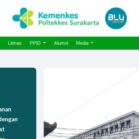
Litmas
PPID
Alumni
Media
yanan
 dengan
at