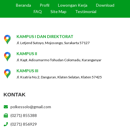
Beranda
Profil
Lowongan Kerja
Download
FAQ
Site Map
Testimonial
KAMPUS I DAN DIREKTORAT
Jl. Letjend Sutoyo, Mojosongo, Surakarta 57127
KAMPUS II
Jl. Kapt. Adisumarmo Tohudan Colomadu, Karanganyar
KAMPUS III
Jl. Ksatria No.2, Danguran, Klaten Selatan, Klaten 57425
KONTAK
polkessolo@gmail.com
(0271) 855388
(0271) 856929