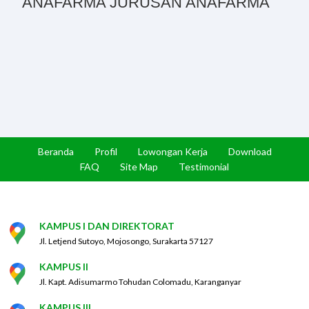
ANAFARMA JURUSAN ANAFARMA
Beranda
Profil
Lowongan Kerja
Download
FAQ
Site Map
Testimonial
KAMPUS I DAN DIREKTORAT
Jl. Letjend Sutoyo, Mojosongo, Surakarta 57127
KAMPUS II
Jl. Kapt. Adisumarmo Tohudan Colomadu, Karanganyar
KAMPUS III