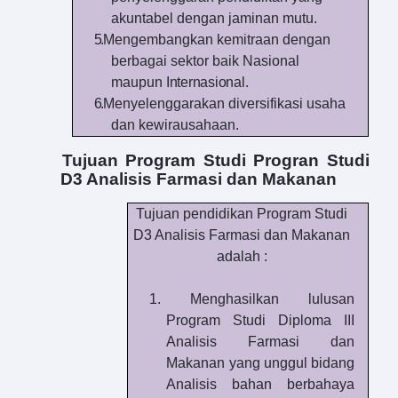
akuntabel dengan jaminan
mutu.
5.
Mengembangkan kemitraan dengan
berbagai sektor baik Nasional
maupun
Internasional
.
6.
Menyelenggarakan diversifikasi usaha
dan
kewirausahaan.
Tujuan
P
rogram
S
tudi
Progran
Studi
D3 Analisis Farmasi dan Makanan
Tujuan pendidikan
Program
Studi
D3 Analisis Farmasi dan Makanan
adalah :
1.
Menghasilkan lulusan
Program Studi Diploma III
Analisis Farmasi dan
Makanan yang unggul bidang
Analisis bahan berbahaya