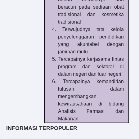
beracun
pada sediaan obat
tradisional dan kosmetika
tradisional
4.
Terwujudnya tata kelola
penyelenggaran pendidikan
yang akuntabel dengan
jaminan
mutu
.
5.
Tercapainya kerjasama lintas
program dan sektoral di
dalam negeri dan luar negeri.
6.
Tercapainya kemandirian
lulusan dalam
mengembangkan
kewirausahaan di bidang
Analisis Farmasi dan
Makanan.
INFORMASI TERPOPULER