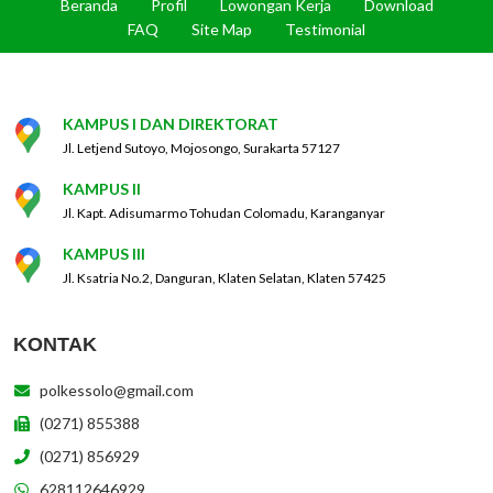
Beranda
Profil
Lowongan Kerja
Download
FAQ
Site Map
Testimonial
KAMPUS I DAN DIREKTORAT
Jl. Letjend Sutoyo, Mojosongo, Surakarta 57127
KAMPUS II
Jl. Kapt. Adisumarmo Tohudan Colomadu, Karanganyar
KAMPUS III
Jl. Ksatria No.2, Danguran, Klaten Selatan, Klaten 57425
KONTAK
polkessolo@gmail.com
(0271) 855388
(0271) 856929
628112646929