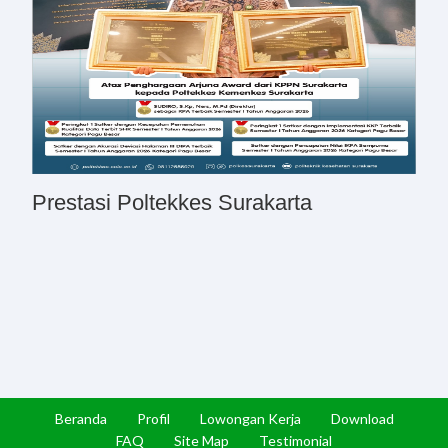
Prestasi Poltekkes Surakarta
Beranda
Profil
Lowongan Kerja
Download
FAQ
Site Map
Testimonial