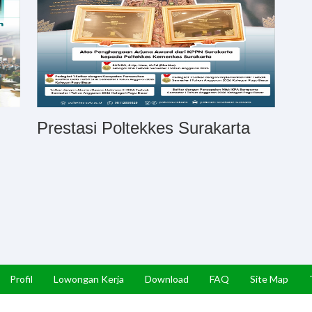
Prestasi Poltekkes Surakarta
Profil
Lowongan Kerja
Download
FAQ
Site Map