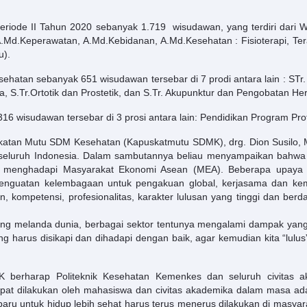
eriode II Tahun 2020 sebanyak 1.719 wisudawan, yang terdiri dari
A.Md.Keperawatan, A.Md.Kebidanan, A.Md.Kesehatan : Fisioterapi, Tera
u).
atan sebanyak 651 wisudawan tersebar di 7 prodi antara lain : STr. Ke
, S.Tr.Ortotik dan Prostetik, dan S.Tr. Akupunktur dan Pengobatan Her
 wisudawan tersebar di 3 prosi antara lain: Pendidikan Program Profes
gkatan Mutu SDM Kesehatan (Kapuskatmutu SDMK), drg. Dion Susilo,
i seluruh Indonesia. Dalam sambutannya beliau menyampaikan bahwa 
lam menghadapi Masyarakat Ekonomi Asean (MEA). Beberapa upaya 
nguatan kelembagaan untuk pengakuan global, kerjasama dan kemi
kompetensi, profesionalitas, karakter lulusan yang tinggi dan berd
yang melanda dunia, berbagai sektor tentunya mengalami dampak yang si
ng harus disikapi dan dihadapi dengan baik, agar kemudian kita “lulu
berharap Politeknik Kesehatan Kemenkes dan seluruh civitas aka
pat dilakukan oleh mahasiswa dan civitas akademika dalam masa ada
aru untuk hidup lebih sehat harus terus menerus dilakukan di masyar