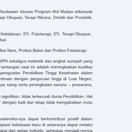
 Wisudawan lulusan Program Ahli Madya sebanyak
pi Okupasi, Terapi Wicara, Ortotik dan Prostetik,
bidanan, STr. Fisioterapi, STr. Terapi Okupasi ,
bal.
i Ners, Profesi Bidan dan Profesi Fisioterapi.
 MPH sekaligus melantik dan angkat sumpah yang
tantangan saat ini adalah meningkatkan kualitas
penguatan Pendidikan Tinggi Kesehatan dalam
traan dengan perguruan tinggi di Luar Negeri,
aya saing serta peningkatan sarana – prasarana,
gnifikan, tidak terkecuali dunia Pendidikan. Hal
s” dengan baik dan tetap tidak mengabaikan mutu
demika-nya dapat berkontribusi positif dalam
ptasi kebiasaan baru di antaranya dapat melalui
akat dan setiap individu, sehingga menjadi norma