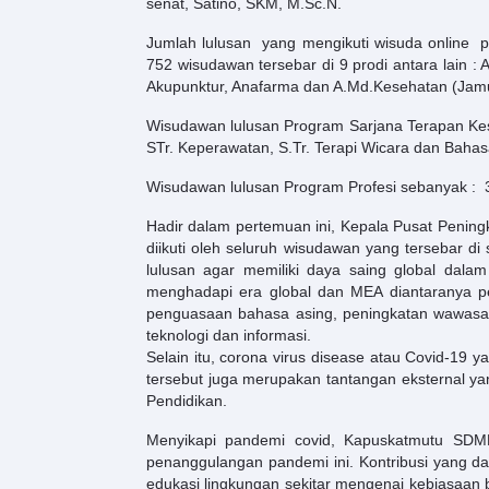
senat, Satino, SKM, M.Sc.N.
Jumlah lulusan yang mengikuti wisuda online p
752 wisudawan tersebar di 9 prodi antara lain : 
Akupunktur, Anafarma dan A.Md.Kesehatan (Jam
Wisudawan lulusan Program Sarjana Terapan Keseh
STr. Keperawatan, S.Tr. Terapi Wicara dan Bahasa
Wisudawan lulusan Program Profesi sebanyak : 316
Hadir dalam pertemuan ini, Kepala Pusat Penin
diikuti oleh seluruh wisudawan yang tersebar d
lulusan agar memiliki daya saing global da
menghadapi era global dan MEA diantaranya pe
penguasaan bahasa asing, peningkatan wawasan, 
teknologi dan informasi.
Selain itu, corona virus disease atau Covid-19 
tersebut juga merupakan tantangan eksternal ya
Pendidikan.
Menyikapi pandemi covid, Kapuskatmutu SDMK 
penanggulangan pandemi ini. Kontribusi yang da
edukasi lingkungan sekitar mengenai kebiasaan b