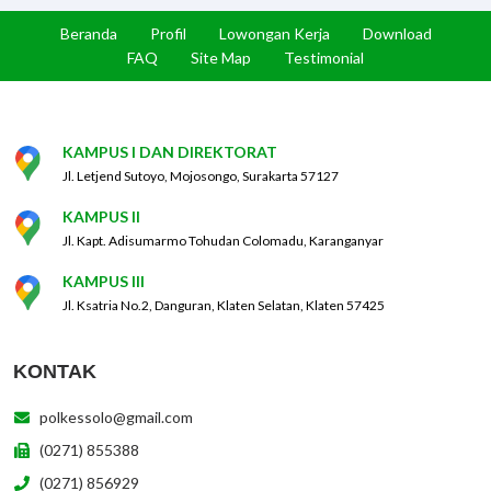
Beranda
Profil
Lowongan Kerja
Download
FAQ
Site Map
Testimonial
KAMPUS I DAN DIREKTORAT
Jl. Letjend Sutoyo, Mojosongo, Surakarta 57127
KAMPUS II
Jl. Kapt. Adisumarmo Tohudan Colomadu, Karanganyar
KAMPUS III
Jl. Ksatria No.2, Danguran, Klaten Selatan, Klaten 57425
KONTAK
polkessolo@gmail.com
(0271) 855388
(0271) 856929