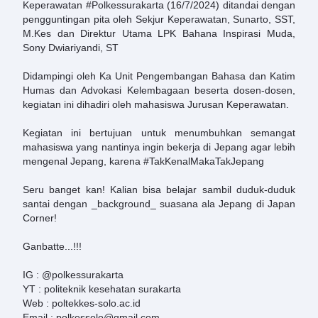
Keperawatan
#Polkessurakarta
(16/7/2024) ditandai dengan
pengguntingan pita oleh Sekjur Keperawatan, Sunarto, SST,
M.Kes dan Direktur Utama LPK Bahana Inspirasi Muda,
Sony Dwiariyandi, ST
Didampingi oleh Ka Unit Pengembangan Bahasa dan Katim
Humas dan Advokasi Kelembagaan beserta dosen-dosen,
kegiatan ini dihadiri oleh mahasiswa Jurusan Keperawatan.
Kegiatan ini bertujuan untuk menumbuhkan semangat
mahasiswa yang nantinya ingin bekerja di Jepang agar lebih
mengenal Jepang, karena
#TakKenalMakaTakJepang
Seru banget kan! Kalian bisa belajar sambil duduk-duduk
santai dengan _background_ suasana ala Jepang di Japan
Corner!
Ganbatte...!!!
IG :
@polkessurakarta
YT : politeknik kesehatan surakarta
Web : poltekkes-solo.ac.id
Email : polkessolo@gmail.com