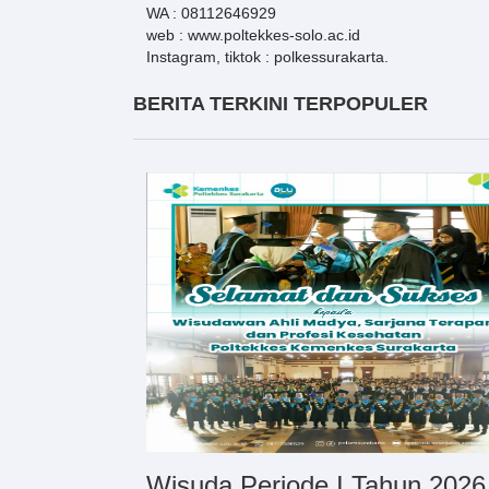
WA : 08112646929
web : www.poltekkes-solo.ac.id
Instagram, tiktok : polkessurakarta.
BERITA TERKINI TERPOPULER
Wisuda Periode I Tahun 2026