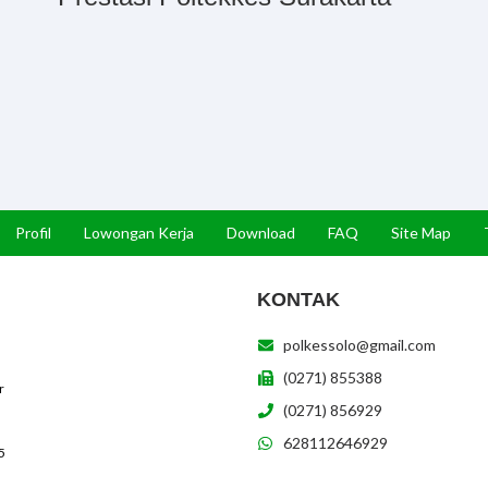
Profil
Lowongan Kerja
Download
FAQ
Site Map
KONTAK
polkessolo@gmail.com
(0271) 855388
r
(0271) 856929
628112646929
5