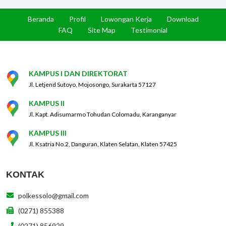
Beranda
Profil
Lowongan Kerja
Download
FAQ
Site Map
Testimonial
KAMPUS I DAN DIREKTORAT
Jl. Letjend Sutoyo, Mojosongo, Surakarta 57127
KAMPUS II
Jl. Kapt. Adisumarmo Tohudan Colomadu, Karanganyar
KAMPUS III
Jl. Ksatria No.2, Danguran, Klaten Selatan, Klaten 57425
KONTAK
polkessolo@gmail.com
(0271) 855388
(0271) 856929