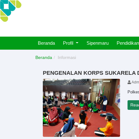
Beranda
Profil
Sipenmaru
Pendidikan
Beranda
Informasi
PENGENALAN KORPS SUKARELA D
Adm
Polke
Rea