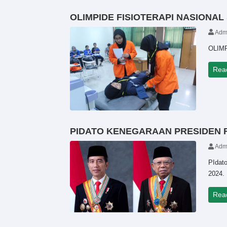
OLIMPIDE FISIOTERAPI NASIONAL
Adm
OLIM
Rea
PIDATO KENEGARAAN PRESIDEN RI 
Adm
PIdat
2024.
Rea