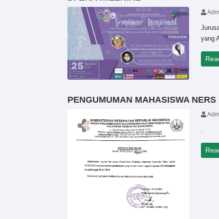
Adm
Jurus
yang A
Rea
PENGUMUMAN MAHASISWA NERS
Adm
.
Rea