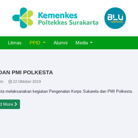
Litmas
PPID
Alumni
Media
AN PMI POLKESTA
in
22 Oktober 2019
sta melaksanakan kegiatan Pengenalan Korps Sukarela dan PMI Polkesta.
d More