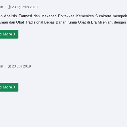
in
23 Agustus 2019
an Analisis Farmasi dan Makanan Poltekkes Kemenkes Surakarta mengad
man dan Obat Tradisional Bebas Bahan Kimia Obat di Era Milenial", dengan
d More
in
23 Juli 2019
d More