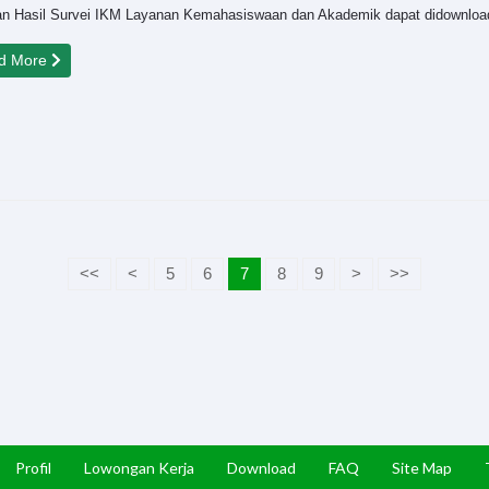
an Hasil Survei IKM Layanan Kemahasiswaan dan Akademik dapat didownload 
d More
<<
<
5
6
7
8
9
>
>>
Profil
Lowongan Kerja
Download
FAQ
Site Map