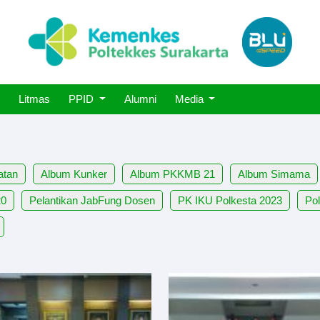
Litmas
PPID
Alumni
Media
atan
Album Kunker
Album PKKMB 21
Album Simama
20
Pelantikan JabFung Dosen
PK IKU Polkesta 2023
Pol