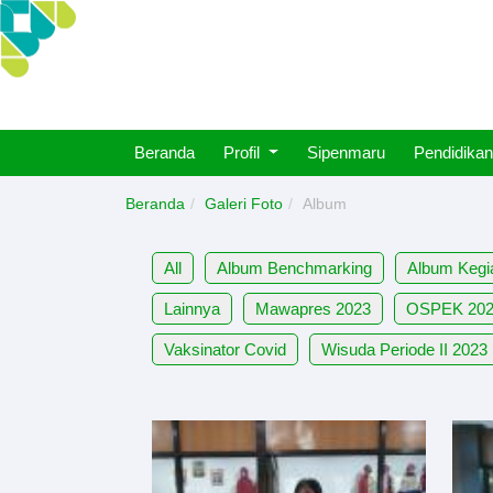
Beranda
Profil
Sipenmaru
Pendidikan
Beranda
Galeri Foto
Album
All
Album Benchmarking
Album Kegi
Lainnya
Mawapres 2023
OSPEK 20
Vaksinator Covid
Wisuda Periode II 2023