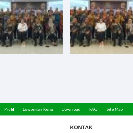
Profil
Lowongan Kerja
Download
FAQ
Site Map
KONTAK