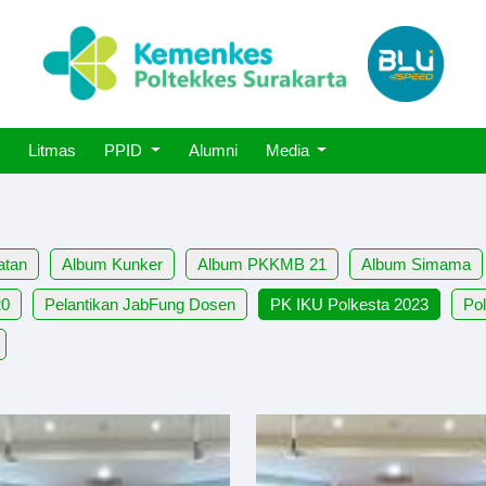
Litmas
PPID
Alumni
Media
atan
Album Kunker
Album PKKMB 21
Album Simama
20
Pelantikan JabFung Dosen
PK IKU Polkesta 2023
Pol