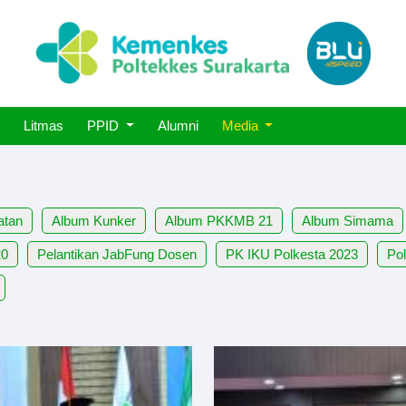
Litmas
PPID
Alumni
Media
atan
Album Kunker
Album PKKMB 21
Album Simama
20
Pelantikan JabFung Dosen
PK IKU Polkesta 2023
Pol