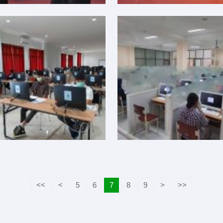
<<
<
5
6
7
8
9
>
>>