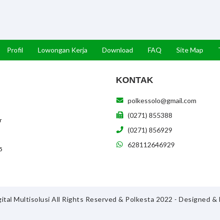
Profil
Lowongan Kerja
Download
FAQ
Site Map
KONTAK
polkessolo@gmail.com
(0271) 855388
r
(0271) 856929
628112646929
5
ital Multisolusi All Rights Reserved & Polkesta 2022 - Designed 